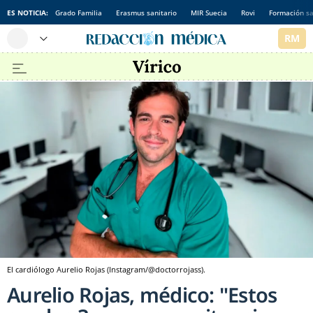
ES NOTICIA:
Grado Familia
Erasmus sanitario
MIR Suecia
Rovi
Formación sa
El cardiólogo Aurelio Rojas (Instagram/@doctorrojass).
Aurelio Rojas, médico: "Estos