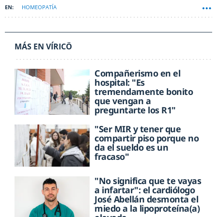
HOMEOPATÍA
MÁS EN VÍRICÖ
Compañerismo en el
hospital: "Es
tremendamente bonito
que vengan a
preguntarte los R1"
"Ser MIR y tener que
compartir piso porque no
da el sueldo es un
fracaso"
"No significa que te vayas
a infartar": el cardiólogo
José Abellán desmonta el
miedo a la lipoproteína(a)