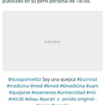
publicado en su perfil personal de TikTok.
@susaponcelizz
Soy una quejica
#burnout
#medicina
#med
#6med
#6medicina
#uam
#quejarse
#examenes
#universidad
#mir
#mir26
#ebau
#parati
♬ sonido original -