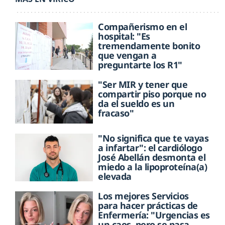
Compañerismo en el
hospital: "Es
tremendamente bonito
que vengan a
preguntarte los R1"
"Ser MIR y tener que
compartir piso porque no
da el sueldo es un
fracaso"
"No significa que te vayas
a infartar": el cardiólogo
José Abellán desmonta el
miedo a la lipoproteína(a)
elevada
Los mejores Servicios
para hacer prácticas de
Enfermería: "Urgencias es
un caos, pero se pasa