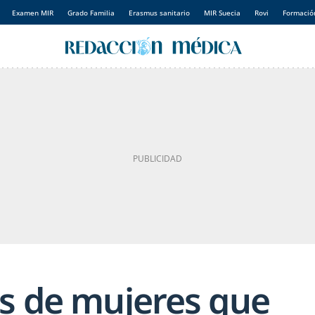
Examen MIR
Grado Familia
Erasmus sanitario
MIR Suecia
Rovi
Formación
as de mujeres que