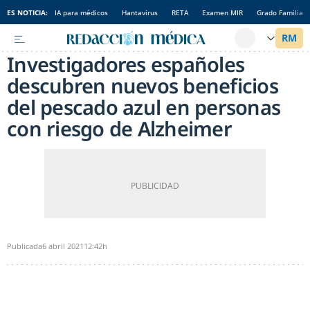
ES NOTICIA:
IA para médicos
Hantavirus
RETA
Examen MIR
Grado Familia
Investigadores españoles
descubren nuevos beneficios
del pescado azul en personas
con riesgo de Alzheimer
Publicada
6 abril 2021
12:42h