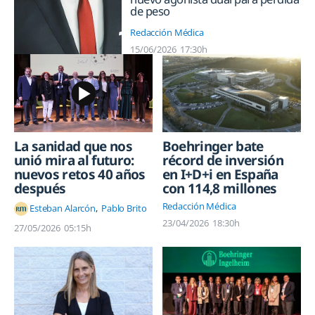
de peso
Redacción Médica
15/06/2026
17:30h
La sanidad que nos
Boehringer bate
unió mira al futuro:
récord de inversión
nuevos retos 40 años
en I+D+i en España
después
con 114,8 millones
Redacción Médica
Esteban Alarcón
Pablo Brito
23/04/2026
18:30h
27/05/2026
05:15h