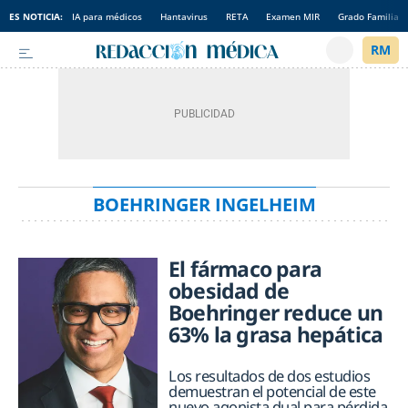
ES NOTICIA:
IA para médicos
Hantavirus
RETA
Examen MIR
Grado Familia
BOEHRINGER INGELHEIM
El fármaco para
obesidad de
Boehringer reduce un
63% la grasa hepática
Los resultados de dos estudios
demuestran el potencial de este
nuevo agonista dual para pérdida