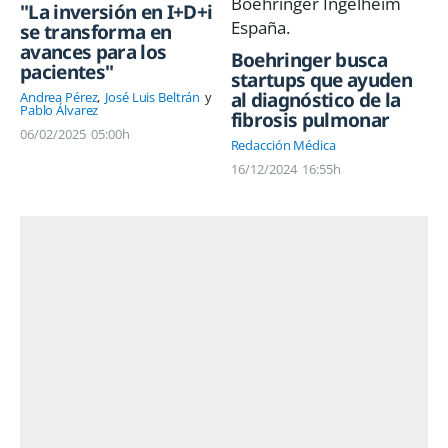
"La inversión en I+D+i
se transforma en
avances para los
Boehringer busca
pacientes"
startups que ayuden
al diagnóstico de la
Andrea Pérez
José Luis Beltrán
Pablo Álvarez
fibrosis pulmonar
06/02/2025
05:00h
Redacción Médica
16/12/2024
16:55h