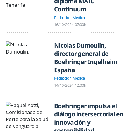
diploma MAIC
Continuum
Redacción Médica
16/10/2024
07:00h
Nicolas Dumoulin,
director general de
Boehringer Ingelheim
España
Redacción Médica
14/10/2024
12:00h
Boehringer impulsa el
diálogo intersectorial en
innovación y
sostenibilidad