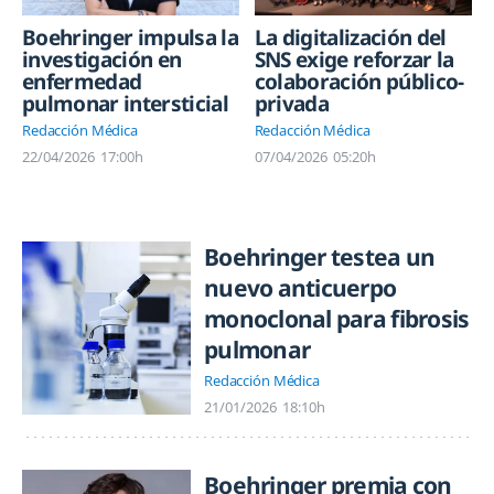
Boehringer impulsa la
La digitalización del
investigación en
SNS exige reforzar la
enfermedad
colaboración público-
pulmonar intersticial
privada
Redacción Médica
Redacción Médica
22/04/2026
17:00h
07/04/2026
05:20h
Boehringer testea un
nuevo anticuerpo
monoclonal para fibrosis
pulmonar
Redacción Médica
21/01/2026
18:10h
Boehringer premia con