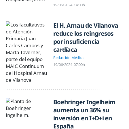
19/06/2024
14:00h
El H. Arnau de Vilanova
reduce los reingresos
por insuficiencia
cardíaca
Redacción Médica
19/06/2024
07:00h
Boehringer Ingelheim
aumenta un 36% su
inversión en I+D+i en
España