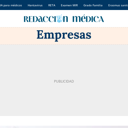
IA para médicos
Hantavirus
RETA
Examen MIR
Grado Familia
Erasmus sanit