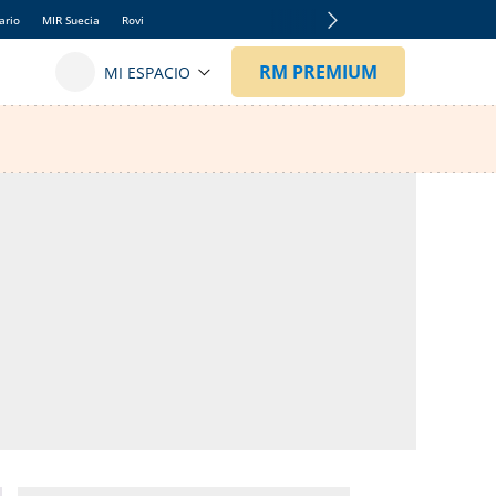
ario
MIR Suecia
Rovi