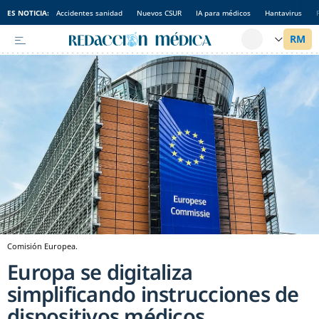
ES NOTICIA:
Accidentes sanidad
Nuevos CSUR
IA para médicos
Hantavirus
Comisión Europea.
Europa se digitaliza
simplificando instrucciones de
dispositivos médicos