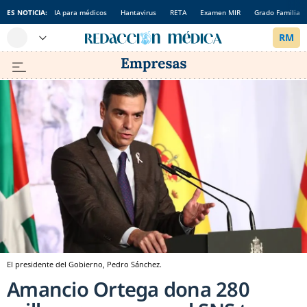
ES NOTICIA:
IA para médicos
Hantavirus
RETA
Examen MIR
Grado Familia
El presidente del Gobierno, Pedro Sánchez.
Amancio Ortega dona 280