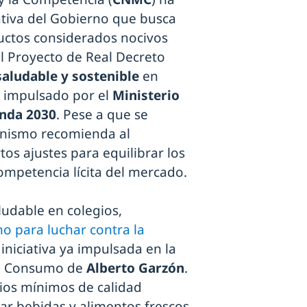
mativa del Gobierno que busca
ductos considerados nocivos
del Proyecto de Real Decreto
aludable y sostenible
en
, impulsado por el
Ministerio
enda 2030
. Pese a que se
ganismo recomienda al
tos ajustes para equilibrar los
competencia lícita del mercado.
udable en colegios,
no para luchar contra la
 iniciativa ya impulsada en la
 de Consumo de
Alberto Garzón
.
rios mínimos de calidad
ar bebidas y alimentos frescos,