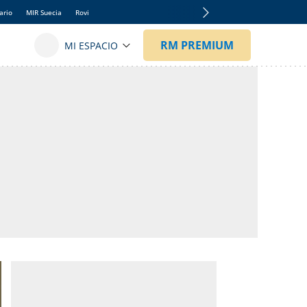
ario
MIR Suecia
Rovi