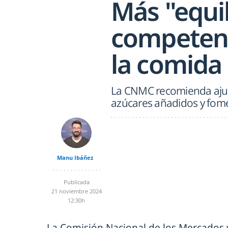
Más "equil
competenc
la comida
La CNMC recomienda ajust
azúcares añadidos y fom
Manu Ibáñez
Publicada
21 noviembre 2024
12:30h
La Comisión Nacional de los Mercados 