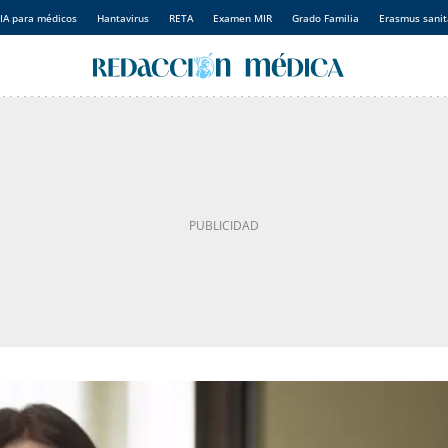
IA para médicos
Hantavirus
RETA
Examen MIR
Grado Familia
Erasmus sanit