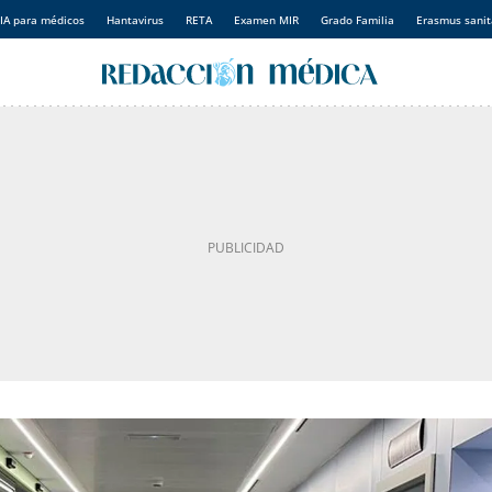
IA para médicos
Hantavirus
RETA
Examen MIR
Grado Familia
Erasmus sanit