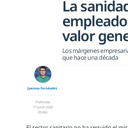
La sanidad
empleados
valor gen
Los márgenes empresaria
que hace una década
Juanma Fernández
Publicada
11 junio 2026
05:45h
El sector sanitario no ha seguido el m