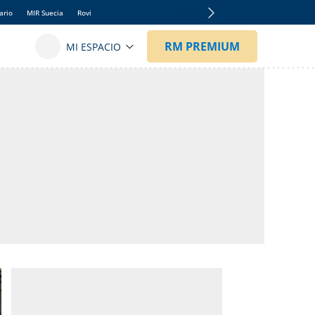
ario
MIR Suecia
Rovi