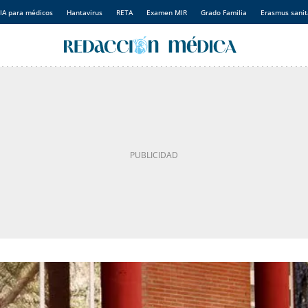
IA para médicos
Hantavirus
RETA
Examen MIR
Grado Familia
Erasmus sanit