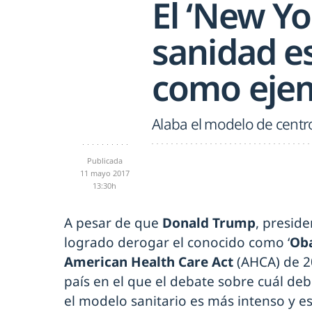
El ‘New Yo
sanidad e
como eje
Alaba el modelo de centr
Publicada
11 mayo 2017
13:30h
A pesar de que
Donald Trump
, presid
logrado derogar el conocido como ‘
Ob
American Health Care Act
(AHCA) de 2
país en el que el debate sobre cuál deb
el modelo sanitario es más intenso y e