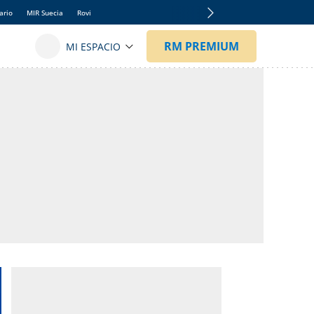
ario
MIR Suecia
Rovi