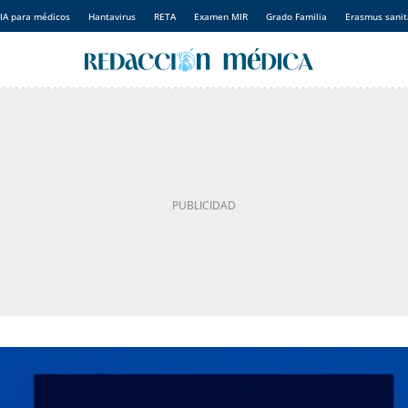
IA para médicos
Hantavirus
RETA
Examen MIR
Grado Familia
Erasmus sanit