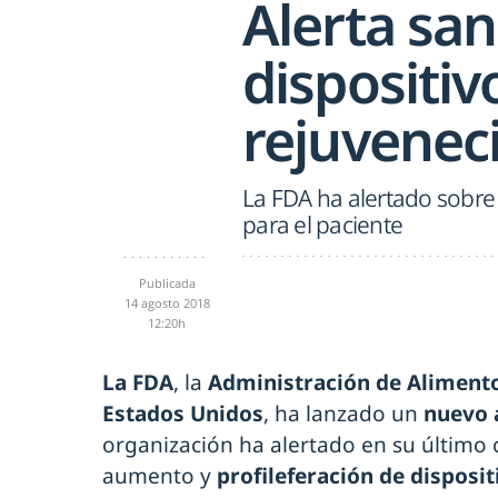
Alerta san
dispositiv
rejuvenec
La FDA ha alertado sobre
para el paciente
Publicada
14 agosto 2018
12:20h
La FDA
, la
Administración de Aliment
Estados Unidos
, ha lanzado un
nuevo a
organización ha alertado en su último
aumento y
profileferación de disposit