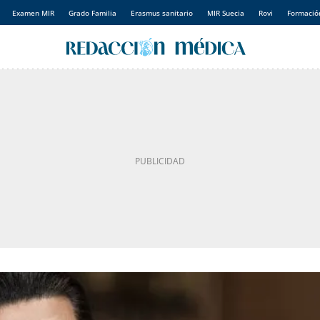
Examen MIR
Grado Familia
Erasmus sanitario
MIR Suecia
Rovi
Formación