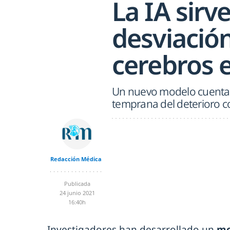
La IA sirv
desviación
cerebros 
Un nuevo modelo cuenta c
temprana del deterioro cog
Redacción Médica
Publicada
24 junio 2021
16:40h
Investigadores han desarrollado un
mo