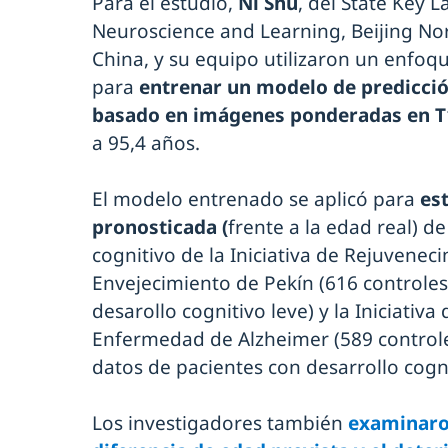
Para el estudio,
Ni Shu
, del State Key 
Neuroscience and Learning, Beijing Nor
China, y su equipo utilizaron un enfoq
para
entrenar un modelo de predicció
basado en imágenes ponderadas en T1
a 95,4 años.
El modelo entrenado se aplicó para
est
pronosticada (
frente a la edad real) d
cognitivo de la Iniciativa de Rejuvenec
Envejecimiento de Pekín (616 controles
desarollo cognitivo leve) y la Iniciati
Enfermedad de Alzheimer (589 controle
datos de pacientes con desarrollo cogn
Los investigadores también
examinaron