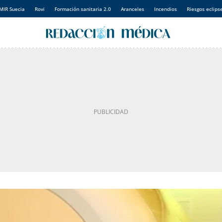
MIR Suecia
Rovi
Formación sanitaria 2.0
Aranceles
Incendios
Riesgos eclips