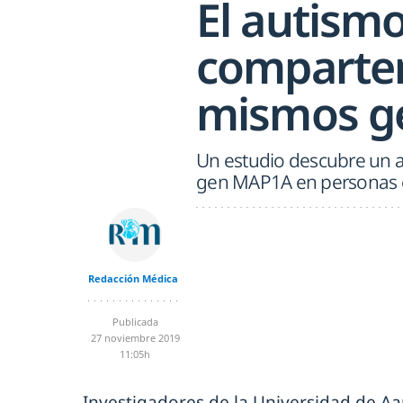
El autism
comparten
mismos g
Un estudio descubre un a
gen MAP1A en personas c
Redacción Médica
Publicada
27 noviembre 2019
11:05h
Investigadores de la Universidad de A