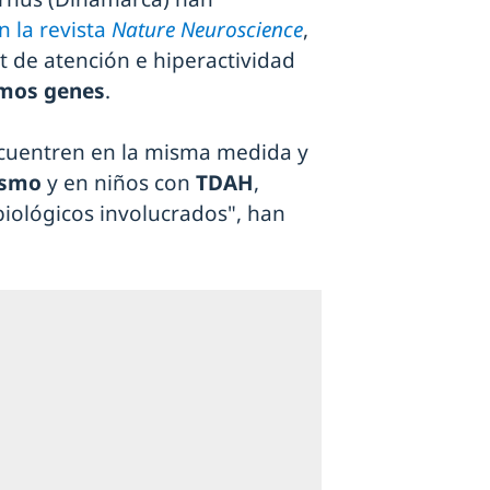
n la revista
Nature Neuroscience
,
it de atención e hiperactividad
mos genes
.
cuentren en la misma medida y
ismo
y en niños con
TDAH
,
iológicos involucrados", han