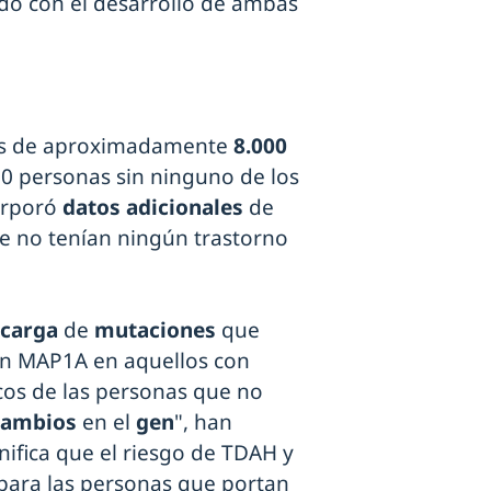
ado con el desarrollo de ambas
nes de aproximadamente
8.000
0 personas sin ninguno de los
corporó
datos adicionales
de
e no tenían ningún trastorno
carga
de
mutaciones
que
en MAP1A en aquellos con
os de las personas que no
cambios
en el
gen
", han
nifica que el riesgo de TDAH y
para las personas que portan