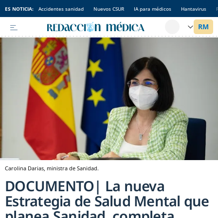
ES NOTICIA:
Accidentes sanidad
Nuevos CSUR
IA para médicos
Hantavirus
Carolina Darias, ministra de Sanidad.
DOCUMENTO| La nueva
Estrategia de Salud Mental que
planea Sanidad, completa