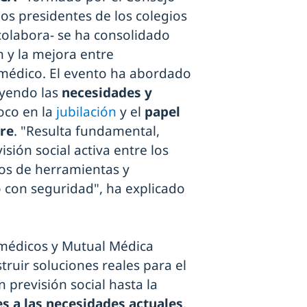
os presidentes de los colegios
colabora- se ha consolidado
 y la mejora entre
al médico. El evento ha abordado
uyendo las
necesidades y
foco en la
jubilación
y el
papel
bre
. "Resulta fundamental,
sión social activa entre los
los de herramientas y
o con seguridad", ha explicado
 médicos y Mutual Médica
ruir soluciones reales para el
 previsión social hasta la
 a las necesidades actuales
.