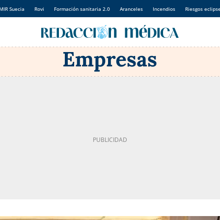
MIR Suecia
Rovi
Formación sanitaria 2.0
Aranceles
Incendios
Riesgos eclips