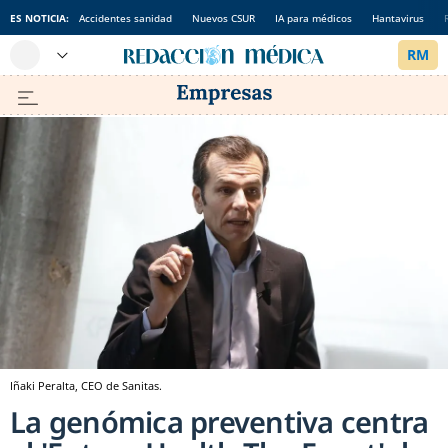
ES NOTICIA:
Accidentes sanidad
Nuevos CSUR
IA para médicos
Hantavirus
Iñaki Peralta, CEO de Sanitas.
La genómica preventiva centra