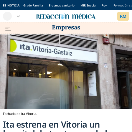
ES NOTICIA:
Grado Familia
Erasmus sanitario
MIR Suecia
Rovi
Formación sa
Fachada de Ita Vitoria.
Ita estrena en Vitoria un