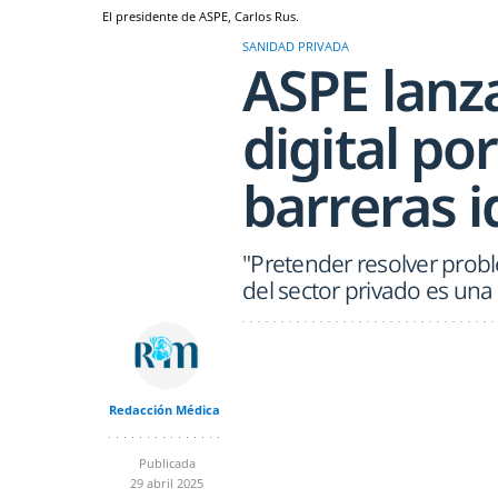
El presidente de ASPE, Carlos Rus.
SANIDAD PRIVADA
ASPE lan
digital po
barreras i
"Pretender resolver probl
del sector privado es una
Redacción Médica
Publicada
29 abril 2025