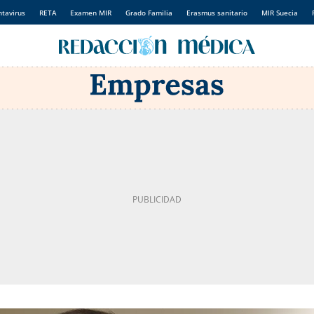
tavirus
RETA
Examen MIR
Grado Familia
Erasmus sanitario
MIR Suecia