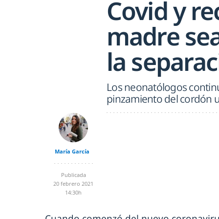
Covid y re
madre sea
la separac
Los neonatólogos continú
pinzamiento del cordón u
María García
Publicada
20 febrero 2021
14:30h
Cuando comenzó del nuevo coronavirus 