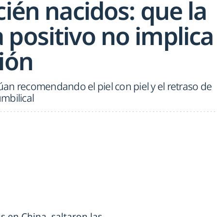
cién nacidos: que la
 positivo no implica
ión
an recomendando el piel con piel y el retraso de
mbilical
en China, saltaron las