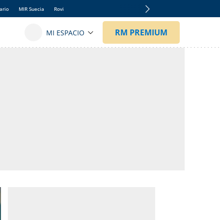
ario
MIR Suecia
Rovi