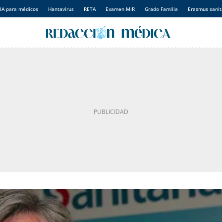
IA para médicos
Hantavirus
RETA
Examen MIR
Grado Familia
Erasmus sanit