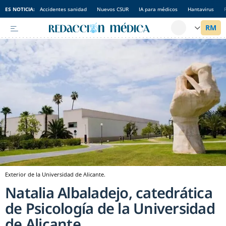
ES NOTICIA:
Accidentes sanidad
Nuevos CSUR
IA para médicos
Hantavirus
Exterior de la Universidad de Alicante.
Natalia Albaladejo, catedrática
de Psicología de la Universidad
de Alicante