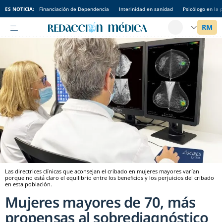
ES NOTICIA:
Financiación de Dependencia
Interinidad en sanidad
Psicólogo en la 
Las directrices clínicas que aconsejan el cribado en mujeres mayores varían
porque no está claro el equilibrio entre los beneficios y los perjuicios del cribado
en esta población.
Mujeres mayores de 70, más
propensas al sobrediagnóstico