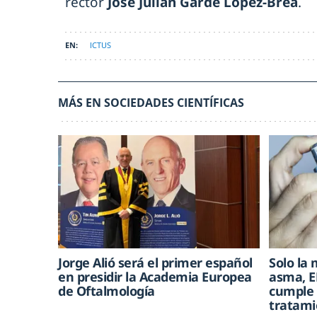
rector
José Julián Garde López-Brea
.
ICTUS
MÁS EN SOCIEDADES CIENTÍFICAS
Jorge Alió será el primer español
Solo la 
en presidir la Academia Europea
asma, E
de Oftalmología
cumple 
tratami