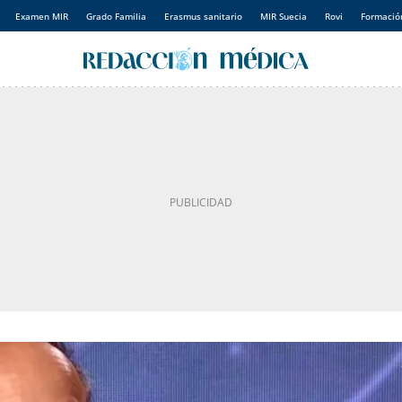
Examen MIR
Grado Familia
Erasmus sanitario
MIR Suecia
Rovi
Formación