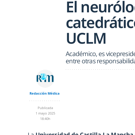
El neuról
catedrátic
UCLM
Académico, es vicepresid
entre otras responsabili
Redacción Médica
Publicada
1 mayo 2025
18:40h
La
Universidad de Castilla-La Mancha