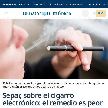
ES NOTICIA:
EIR 2027
MIR 2027
Financiación de Dependencia
Interinidad en s
SEPAR argumenta que los cigarrillos electrónicos tienen unas sustancias químicas
que no están presentes en los cigarros de tabaco.
Separ, sobre el cigarro
electrónico: el remedio es peor