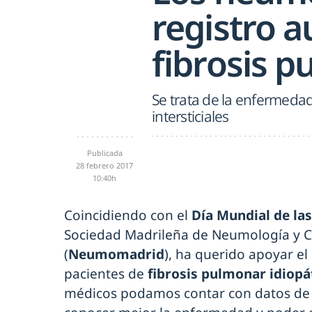
registro 
fibrosis 
Se trata de la enfermeda
intersticiales
Publicada
28 febrero 2017
10:40h
Coincidiendo con el
Día Mundial de la
Sociedad Madrileña de Neumología y Ci
(
Neumomadrid
), ha querido apoyar e
pacientes de
fibrosis pulmonar idiopá
médicos podamos contar con datos de