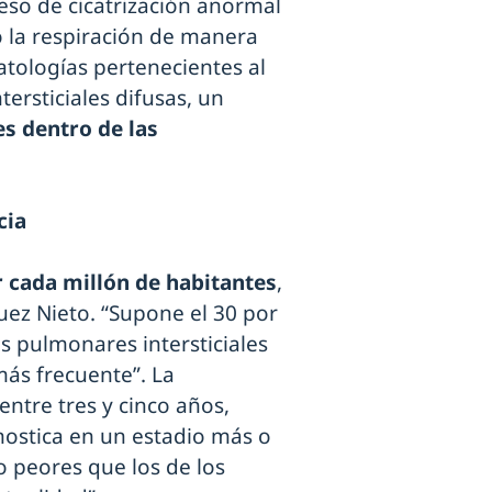
eso de cicatrización anormal
o la respiración de manera
atologías pertenecientes al
rsticiales difusas, un
s dentro de las
cia
r cada millón de habitantes
,
uez Nieto. “Supone el 30 por
s pulmonares intersticiales
 más frecuente”. La
entre tres y cinco años,
nostica en un estadio más o
o peores que los de los