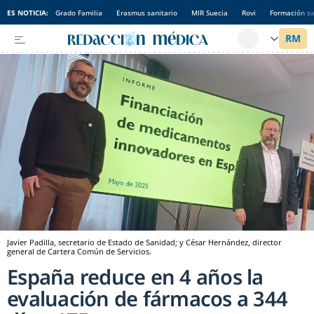
ES NOTICIA:
Grado Familia
Erasmus sanitario
MIR Suecia
Rovi
Formación sa
Javier Padilla, secretario de Estado de Sanidad; y César Hernández, director
general de Cartera Común de Servicios.
España reduce en 4 años la
evaluación de fármacos a 344