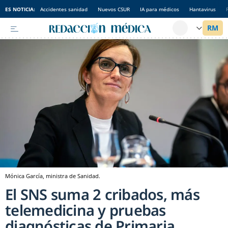
ES NOTICIA:
Accidentes sanidad
Nuevos CSUR
IA para médicos
Hantavirus
Mónica García, ministra de Sanidad.
El SNS suma 2 cribados, más
telemedicina y pruebas
diagnósticas de Primaria