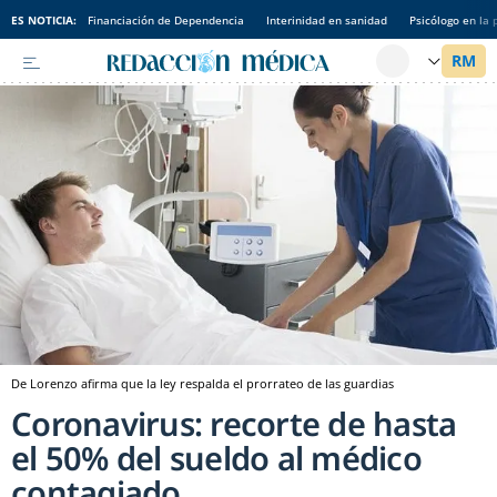
ES NOTICIA:
Financiación de Dependencia
Interinidad en sanidad
Psicólogo en la 
De Lorenzo afirma que la ley respalda el prorrateo de las guardias
Coronavirus: recorte de hasta
el 50% del sueldo al médico
contagiado