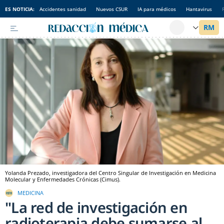
ES NOTICIA:
Accidentes sanidad
Nuevos CSUR
IA para médicos
Hantavirus
Yolanda Prezado, investigadora del Centro Singular de Investigación en Medicina
Molecular y Enfermedades Crónicas (Cimus).
MEDICINA
"La red de investigación en
radioterapia debe sumarse al