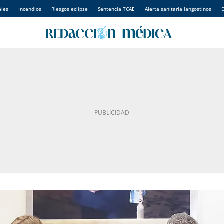
eles
Incendios
Riesgos eclipse
Sentencia TCAE
Alerta sanitaria langostinos
D