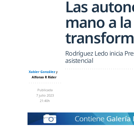
Las auton
mano a la
transform
Rodríguez Ledo inicia Pr
asistencial
Xabier González
Alfonso R Rider
Publicada
7 julio 2023
21:40h