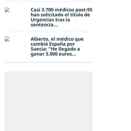
Casi 3.700 médicos post-95
han solicitado el título de
Urgencias tras la
sentencia...
Alberto, el médico que
cambió España por
Suecia: "He llegado a
ganar 3.000 euros...