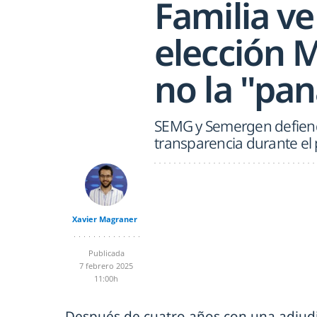
Familia ve
elección 
no la "pa
SEMG y Semergen defiende
transparencia durante el
Xavier Magraner
Publicada
7 febrero 2025
11:00h
Después de cuatro años con una adjudi