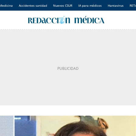
Medicina
Accidentes sanidad
Nuevos CSUR
IA para médicos
Hantavirus
RET