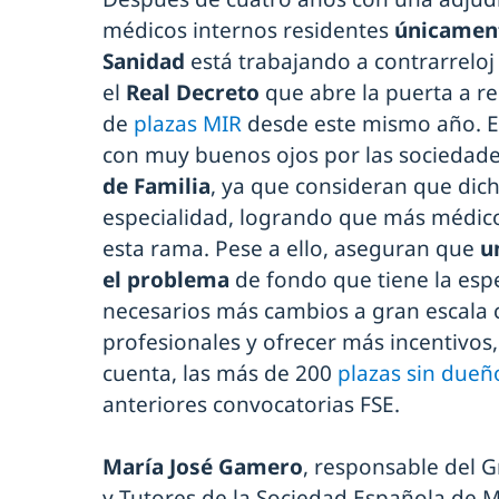
médicos internos residentes
únicament
Sanidad
está trabajando a contrarreloj
el
Real Decreto
que abre la puerta a r
de
plazas MIR
desde este mismo año. E
con muy buenos ojos por las sociedades
de Familia
, ya que consideran que dich
especialidad, logrando que más médic
esta rama. Pese a ello, aseguran que
u
el problema
de fondo que tiene la espe
necesarios más cambios a gran escala 
profesionales y ofrecer más incentivos
cuenta, las más de 200
plazas sin dueñ
anteriores convocatorias FSE.
María José Gamero
, responsable del 
y Tutores de la Sociedad Española de 