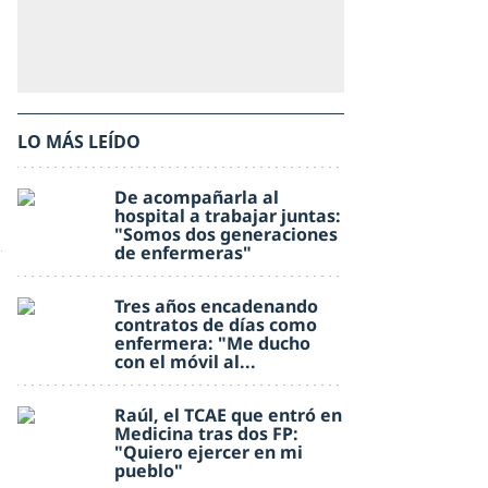
LO MÁS LEÍDO
De acompañarla al
hospital a trabajar juntas:
"Somos dos generaciones
de enfermeras"
Tres años encadenando
contratos de días como
enfermera: "Me ducho
con el móvil al...
Raúl, el TCAE que entró en
Medicina tras dos FP:
"Quiero ejercer en mi
pueblo"