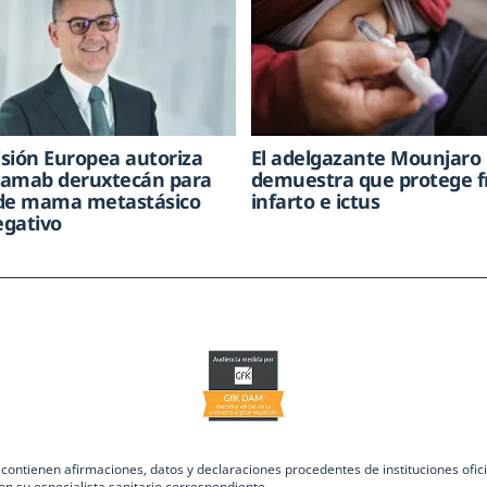
sión Europea autoriza
El adelgazante Mounjaro
tamab deruxtecán para
demuestra que protege f
 de mama metastásico
infarto e ictus
egativo
ntienen afirmaciones, datos y declaraciones procedentes de instituciones oficia
on su especialista sanitario correspondiente.