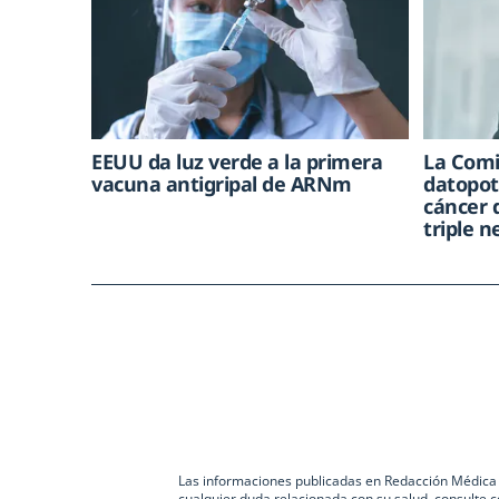
EEUU da luz verde a la primera
La Comi
vacuna antigripal de ARNm
datopo
cáncer
triple n
Las informaciones publicadas en Redacción Médica co
cualquier duda relacionada con su salud, consulte c