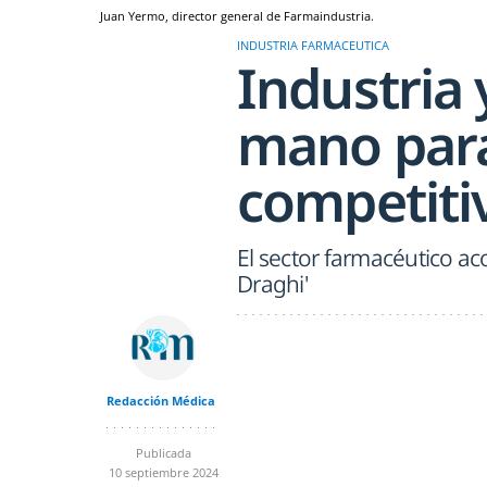
Juan Yermo, director general de Farmaindustria.
INDUSTRIA FARMACEUTICA
Industria 
mano para
competiti
El sector farmacéutico ac
Draghi'
Redacción Médica
Publicada
10 septiembre 2024