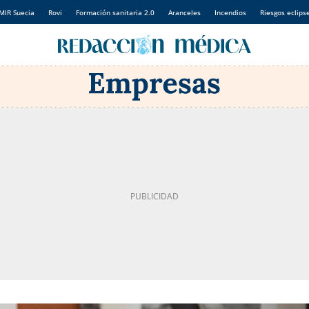
MIR Suecia
Rovi
Formación sanitaria 2.0
Aranceles
Incendios
Riesgos eclips