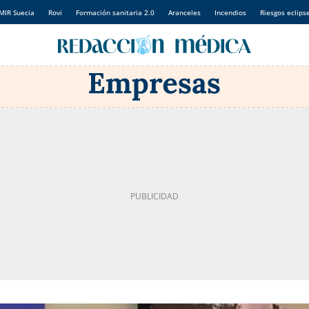
MIR Suecia
Rovi
Formación sanitaria 2.0
Aranceles
Incendios
Riesgos eclips