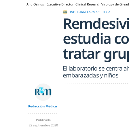
Anu Osinusi, Executive Director, Clinical Research Virology de Gilead
INDUSTRIA FARMACEUTICA
Remdesivi
estudia c
tratar gru
El laboratorio se centra 
embarazadas y niños
Redacción Médica
Publicada
22 septiembre 2020