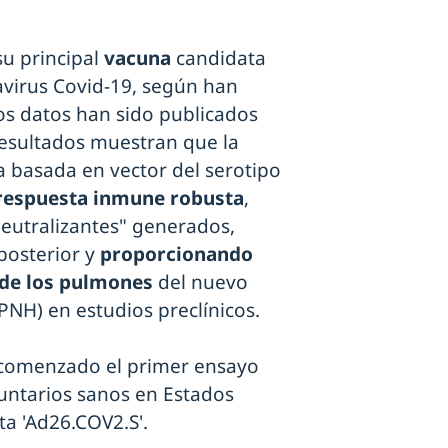
u principal
vacuna
candidata
navirus Covid-19, según han
os datos han sido publicados
 resultados muestran que la
 basada en vector del serotipo
respuesta inmune robusta
,
eutralizantes" generados,
posterior y
proporcionando
 de los pulmones
del nuevo
NH) en estudios preclínicos.
a comenzado el primer ensayo
untarios sanos en Estados
ta 'Ad26.COV2.S'.