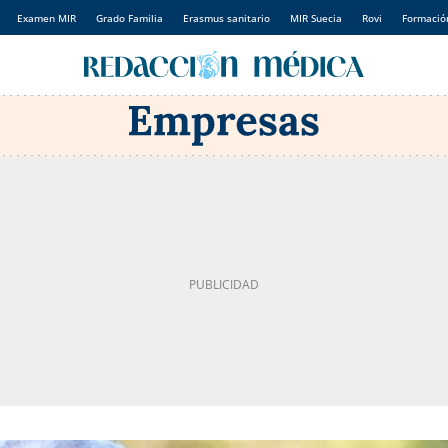
Examen MIR
Grado Familia
Erasmus sanitario
MIR Suecia
Rovi
Formación