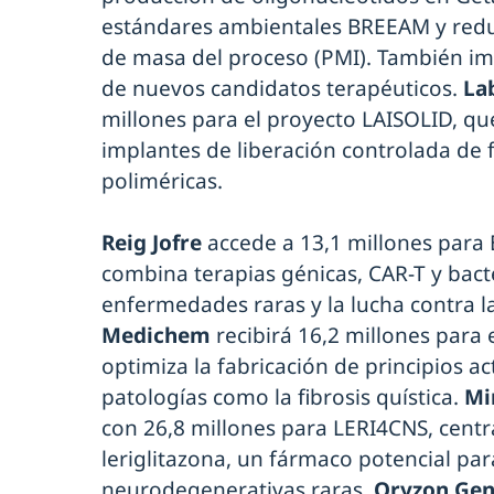
estándares ambientales BREEAM y reduc
de masa del proceso (PMI). También imp
de nuevos candidatos terapéuticos.
La
millones para el proyecto LAISOLID, qu
implantes de liberación controlada de
poliméricas.
Reig Jofre
accede a 13,1 millones para 
combina terapias génicas, CAR-T y bacte
enfermedades raras y la lucha contra la
Medichem
recibirá 16,2 millones para
optimiza la fabricación de principios a
patologías como la fibrosis quística.
Mi
con 26,8 millones para LERI4CNS, centr
leriglitazona, un fármaco potencial p
neurodegenerativas raras.
Oryzon Ge