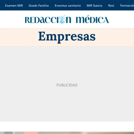
Examen MIR
Grado Familia
Erasmus sanitario
MIR Suecia
Rovi
Formación