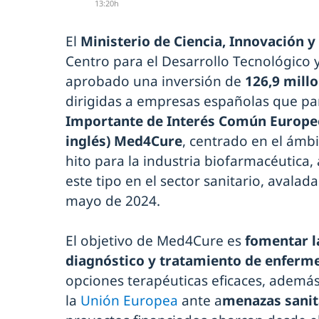
13:20h
El
Ministerio de Ciencia, Innovación 
Centro para el Desarrollo Tecnológico y
aprobado una inversión de
126,9 mill
dirigidas a empresas españolas que par
Importante de Interés Común Europeo 
inglés) Med4Cure
, centrado en el ámbi
hito para la industria biofarmacéutica, a
este tipo en el sector sanitario, avala
mayo de 2024.
El objetivo de Med4Cure es
fomentar la
diagnóstico y tratamiento de enferm
opciones terapéuticas eficaces, ademá
la
Unión Europea
ante a
menazas sanit