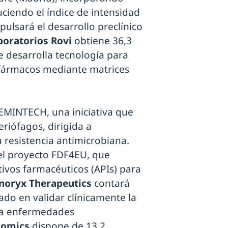
iendo el índice de intensidad
ulsará el desarrollo preclínico
boratorios Rovi
obtiene 36,3
e desarrolla tecnología para
 fármacos mediante matrices
EMINTECH, una iniciativa que
riófagos, dirigida a
 resistencia antimicrobiana.
 el proyecto FDF4EU, que
ctivos farmacéuticos (APIs) para
noryx Therapeutics
contará
ado en validar clínicamente la
ara enfermedades
nomics
dispone de 13,2