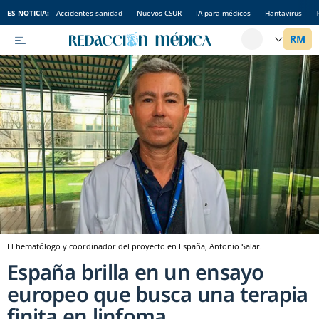
ES NOTICIA:
Accidentes sanidad
Nuevos CSUR
IA para médicos
Hantavirus
El hematólogo y coordinador del proyecto en España, Antonio Salar.
España brilla en un ensayo
europeo que busca una terapia
finita en linfoma