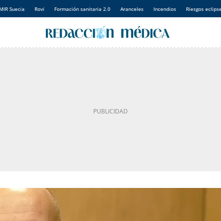
MIR Suecia
Rovi
Formación sanitaria 2.0
Aranceles
Incendios
Riesgos eclips