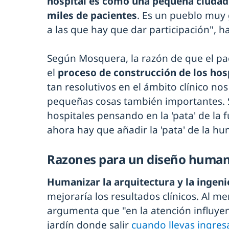
hospital es como una pequeña ciudad e
miles de pacientes
. Es un pueblo muy 
a las que hay que dar participación", h
Según Mosquera, la razón de que el pa
el
proceso de construcción de los hos
tan resolutivos en el ámbito clínico no
pequeñas cosas también importantes.
hospitales pensando en la 'pata' de la f
ahora hay que añadir la 'pata' de la hu
Razones para un diseño humani
Humanizar la arquitectura y la ingeni
mejoraría los resultados clínicos. Al m
argumenta que "en la atención influye
jardín donde salir
cuando llevas ingre