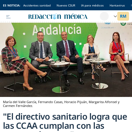
ES NOTICIA:
Accidentes sanidad
Nuevos CSUR
IA para médicos
Hantavirus
María del Valle García, Fernando Casas, Horacio Pijuán, Margarita Alfonsel y
Carmen Fernández.
"El directivo sanitario logra que
las CCAA cumplan con las