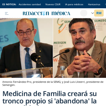
ES NOTICIA:
Accidentes sanidad
Nuevos CSUR
IA para médicos
Hantavirus
Antonio Fernández-Pro, presidente de la SEMG; y José Luis Llisterri, presidente de
Semergen.
Medicina de Familia creará su
tronco propio si 'abandona' la