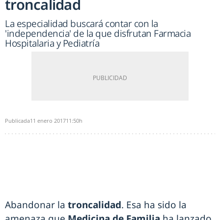
troncalidad
La especialidad buscará contar con la
'independencia' de la que disfrutan Farmacia
Hospitalaria y Pediatría
Publicada
11 enero 2017
11:50h
Abandonar la
troncalidad
. Esa ha sido la
amenaza que
Medicina de Familia
ha lanzado