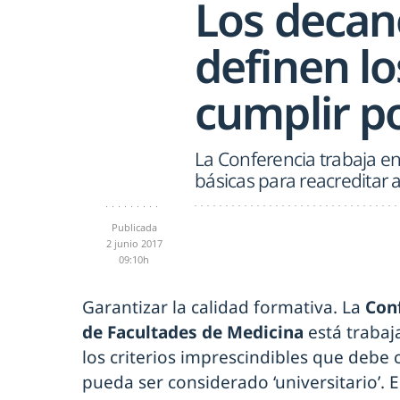
Los decan
definen l
cumplir po
La Conferencia trabaja e
básicas para reacreditar a
Publicada
2 junio 2017
09:10h
Garantizar la calidad formativa. La
Con
de Facultades de Medicina
está trabaj
los criterios imprescindibles que debe
pueda ser considerado ‘universitario’. E