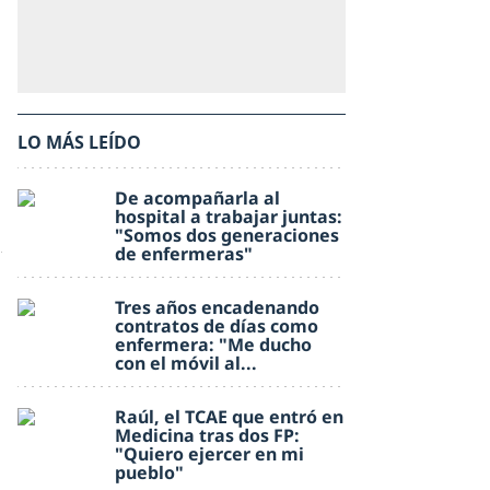
LO MÁS LEÍDO
De acompañarla al
hospital a trabajar juntas:
"Somos dos generaciones
de enfermeras"
Tres años encadenando
contratos de días como
enfermera: "Me ducho
con el móvil al...
Raúl, el TCAE que entró en
Medicina tras dos FP:
"Quiero ejercer en mi
pueblo"