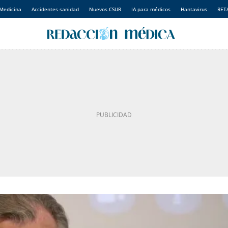
Medicina
Accidentes sanidad
Nuevos CSUR
IA para médicos
Hantavirus
RET