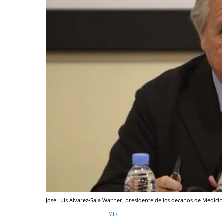
José Luis Álvarez-Sala Walther, presidente de los decanos de Medicin
MIR