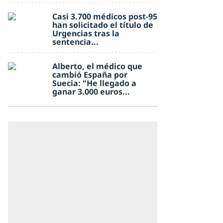
Casi 3.700 médicos post-95
han solicitado el título de
Urgencias tras la
sentencia...
Alberto, el médico que
cambió España por
Suecia: "He llegado a
ganar 3.000 euros...