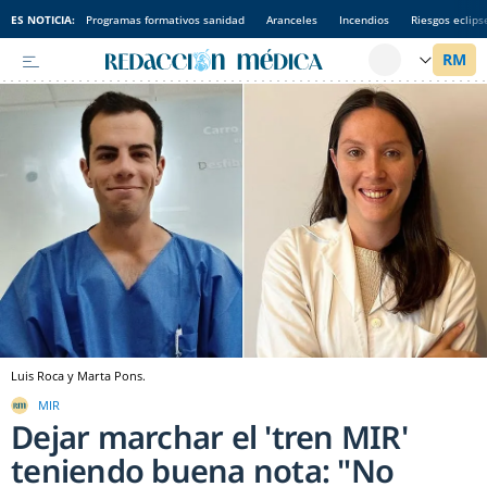
ES NOTICIA:
Programas formativos sanidad
Aranceles
Incendios
Riesgos eclips
Luis Roca y Marta Pons.
MIR
Dejar marchar el 'tren MIR'
teniendo buena nota: "No