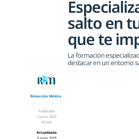
Especializ
salto en t
que te im
La formación especializad
destacar en un entorno s
Redacción Médica
Publicada
3 junio 2025
05:20h
Actualizada
5 junio 2025