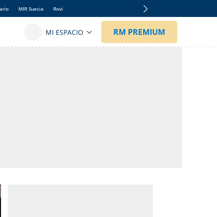
ario
MIR Suecia
Rovi