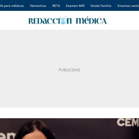
IA para médicos
Hantavirus
RETA
Examen MIR
Grado Familia
Erasmus sanit