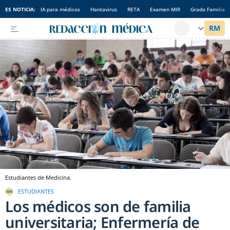
ES NOTICIA:
IA para médicos
Hantavirus
RETA
Examen MIR
Grado Familia
Estudiantes de Medicina.
ESTUDIANTES
Los médicos son de familia
universitaria; Enfermería de