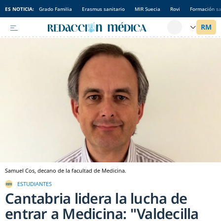
ES NOTICIA:
Grado Familia
Erasmus sanitario
MIR Suecia
Rovi
Formación sa
Samuel Cos, decano de la facultad de Medicina.
ESTUDIANTES
Cantabria lidera la lucha de
entrar a Medicina: "Valdecilla