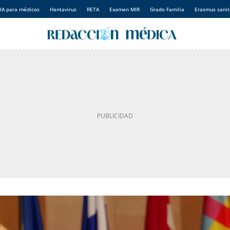
IA para médicos
Hantavirus
RETA
Examen MIR
Grado Familia
Erasmus sanit