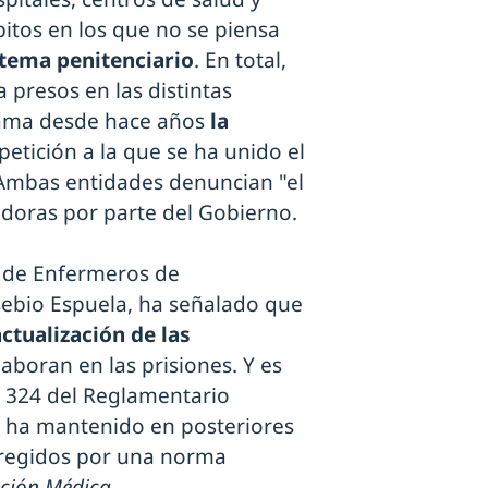
bitos en los que no se piensa
stema penitenciario
. En total,
 presos en las distintas
lama desde hace años
la
 petición a la que se ha unido el
Ambas entidades denuncian "el
doras por parte del Gobierno.
l de Enfermeros de
usebio Espuela, ha señalado que
actualización de las
aboran en las prisiones. Y es
o 324 del Reglamentario
e ha mantenido en posteriores
 regidos por una norma
ción Médica.