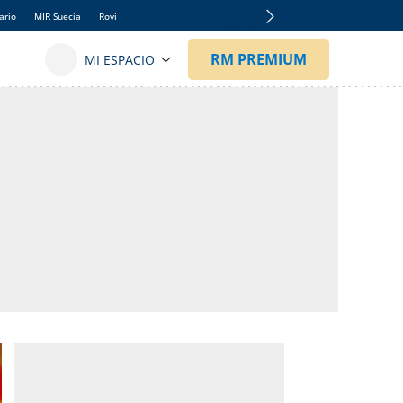
ario
MIR Suecia
Rovi