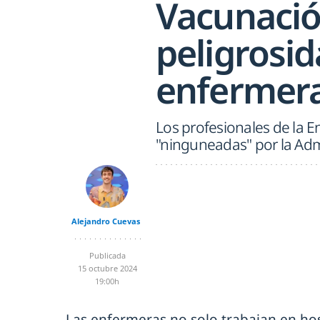
Vacunación
peligrosid
enfermera
Los profesionales de la 
"ninguneadas" por la Adm
Alejandro Cuevas
Publicada
15 octubre 2024
19:00h
Las enfermeras no solo trabajan en hos