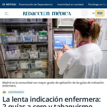
ES NOTICIA:
Financiación de Dependencia
Interinidad en sanidad
Psicólogo en la 
Madrid es la comunidad con mayor grado de aplicación de las guías de indicación
enfermera.
ENFERMERÍA
La lenta indicación enfermera:
2 guías a cero y tabaquismo