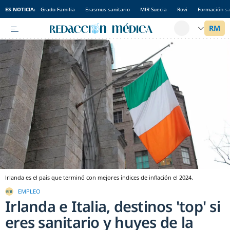
ES NOTICIA:
Grado Familia
Erasmus sanitario
MIR Suecia
Rovi
Formación sa
Irlanda es el país que terminó con mejores índices de inflación el 2024.
EMPLEO
Irlanda e Italia, destinos 'top' si
eres sanitario y huyes de la